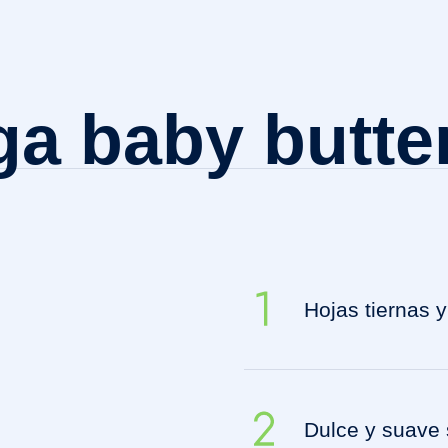
a baby butte
Hojas tiernas 
Dulce y suave