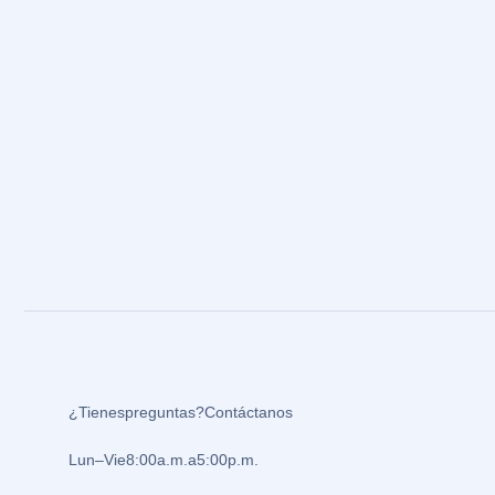
¿Tienes preguntas? Contáctanos
Lun – Vie 8:00 a.m. a 5:00 p.m.